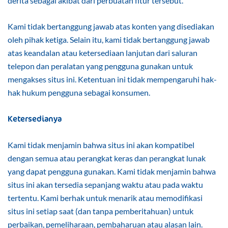
derita sebagai akibat dari perbuatan fitur tersebut.
Kami tidak bertanggung jawab atas konten yang disediakan
oleh pihak ketiga. Selain itu, kami tidak bertanggung jawab
atas keandalan atau ketersediaan lanjutan dari saluran
telepon dan peralatan yang pengguna gunakan untuk
mengakses situs ini. Ketentuan ini tidak mempengaruhi hak-
hak hukum pengguna sebagai konsumen.
Ketersedianya
Kami tidak menjamin bahwa situs ini akan kompatibel
dengan semua atau perangkat keras dan perangkat lunak
yang dapat pengguna gunakan. Kami tidak menjamin bahwa
situs ini akan tersedia sepanjang waktu atau pada waktu
tertentu. Kami berhak untuk menarik atau memodifikasi
situs ini setiap saat (dan tanpa pemberitahuan) untuk
perbaikan, pemeliharaan, pembaharuan atau alasan lain.