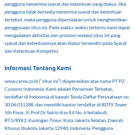
pengguna menerima syarat dan ketentuan yang diakui. Jika
pengguna tidak bersedia menerima syarat dan ketentuan
tersebut, maka pengguna dipersilakan untuk menghentikan
penggunaan situs ini. Pada waktu-waktu tertentu kami dapat
mengadakan aktivitas dan promosi melalui situs ini yang
syarat dan ketentuannya akan diatur tersendiri pada Syarat
dan Ketentuan Kompetisi.
Informasi Tentang Kami
www.carex.co.id (“situs ini”) dioperasikan atas nama PT PZ
Cussons Indonesia. Kami adalah Perseroan Terbatas,
terdaftar di Indonesia di bawah Tanda Daftar Perusahaan no.
30.06.011288, dan memiliki kantor terdaftar di RDTX Tower
5th Floor, Jl. Prof Dr Satrio Kav E4 No. 6 Setiabudi,
RT.5/RW.2, Kuningan Timur, Kota Jakarta Selatan, Daerah
Khusus Ibukota Jakarta 12940, Indonesia. Pengguna