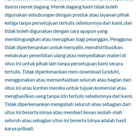
lisensi merek dagang. Merek dagang kami tidak boleh
digunakan sehubungan dengan produk atau layanan pihak
ketiga tanpa persetujuan tertulis sebelumnya dari kami, dan
tidak boleh digunakan dengan cara apapun yang
membingungkan atau merugikan bagi pelanggan. Pengguna
tidak diperkenankan untuk menyalin, mendistribusikan,
melakukan penerbitan ulang atau menyediakan materi di
situs ini untuk pihak lain tanpa persetujuan kami secara
tertulis. Tidak diperkenankan men-download (unduh),
menggunakan atau memanfaatkan seluruh atau bagian dari
situs ini atau konten mereka untuk tujuan komersial atau
menghasilkan uang tanpa izin tertulis sebelumnya dari kami.
Tidak diperkenankan mengubah seluruh atau sebagian dari
situs ini beserta isinya atau memberi kesan seolah-olah
seluruh atau sebagian situs ini beserta isinya adalah hasil
karya pribadi.