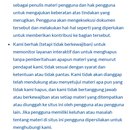
sebagai penulis materi pengguna dan hak pengguna
untuk mengajukan keberatan atas tindakan yang
merugikan. Pengguna akan mengeksekusi dokumen
tersebut dan melakukan hal-hal seperti yang diperlukan
untuk memberikan kontribusi ke bagian tersebut.
Kami berhak (tetapi tidak berkewajiban) untuk
memonitor layanan interaktif dan untuk menghapus
tanpa pemberitahuan apapun materi yang, menurut
pendapat kami, tidak sesuai dengan syarat dan
ketentuan atau tidak pantas. Kami tidak akan dianggap
telah mendukung atau menyetujui materi apa pun yang
tidak kami hapus, dan kami tidak bertanggung jawab
atau berkewajiban atas setiap materi yang ditempatkan
atau diunggah ke situs ini oleh pengguna atau pengguna
lain. Jika pengguna memiliki keluhan atau masalah
tentang materi di situs ini pengguna dipersilakan untuk
menghubungi kami.