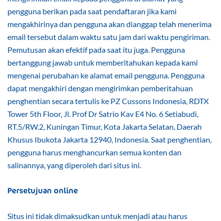
pengguna berikan pada saat pendaftaran jika kami
mengakhirinya dan pengguna akan dianggap telah menerima
email tersebut dalam waktu satu jam dari waktu pengiriman.
Pemutusan akan efektif pada saat itu juga. Pengguna
bertanggung jawab untuk memberitahukan kepada kami
mengenai perubahan ke alamat email pengguna. Pengguna
dapat mengakhiri dengan mengirimkan pemberitahuan
penghentian secara tertulis ke PZ Cussons Indonesia, RDTX
Tower 5th Floor, Jl. Prof Dr Satrio Kav E4 No. 6 Setiabudi,
RT.5/RW.2, Kuningan Timur, Kota Jakarta Selatan, Daerah
Khusus Ibukota Jakarta 12940, Indonesia. Saat penghentian,
pengguna harus menghancurkan semua konten dan
salinannya, yang diperoleh dari situs ini.
Persetujuan online
Situs ini tidak dimaksudkan untuk menjadi atau harus