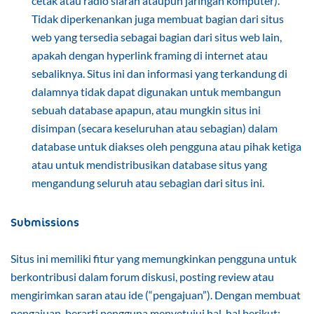
cetak atau radio siaran ataupun jaringan komputer).
Tidak diperkenankan juga membuat bagian dari situs
web yang tersedia sebagai bagian dari situs web lain,
apakah dengan hyperlink framing di internet atau
sebaliknya. Situs ini dan informasi yang terkandung di
dalamnya tidak dapat digunakan untuk membangun
sebuah database apapun, atau mungkin situs ini
disimpan (secara keseluruhan atau sebagian) dalam
database untuk diakses oleh pengguna atau pihak ketiga
atau untuk mendistribusikan database situs yang
mengandung seluruh atau sebagian dari situs ini.
Submissions
Situs ini memiliki fitur yang memungkinkan pengguna untuk
berkontribusi dalam forum diskusi, posting review atau
mengirimkan saran atau ide (“pengajuan”). Dengan membuat
pengajuan, berarti pengguna menyetujui hal-hal berikut: