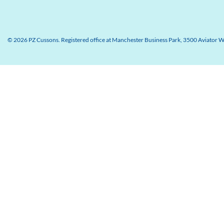
© 2026 PZ Cussons. Registered office at Manchester Business Park, 3500 Aviator