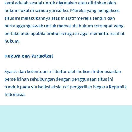
kami adalah sesuai untuk digunakan atau diizinkan oleh
hukum lokal di semua yurisdiksi. Mereka yang mengakses
situs ini melakukannya atas inisiatif mereka sendiri dan
bertanggung jawab untuk mematuhi hukum setempat yang
berlaku atau apabila timbul keraguan agar meminta, nasihat
hukum.
Hukum dan Yurisdiksi
Syarat dan ketentuan ini diatur oleh hukum Indonesia dan
perselisihan sehubungan dengan penggunaan situs ini
tunduk pada yurisdiksi eksklusif pengadilan Negara Republik
Indonesia.