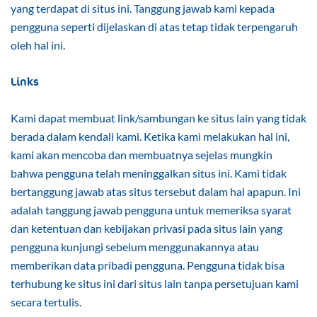
yang terdapat di situs ini. Tanggung jawab kami kepada
pengguna seperti dijelaskan di atas tetap tidak terpengaruh
oleh hal ini.
Links
Kami dapat membuat link/sambungan ke situs lain yang tidak
berada dalam kendali kami. Ketika kami melakukan hal ini,
kami akan mencoba dan membuatnya sejelas mungkin
bahwa pengguna telah meninggalkan situs ini. Kami tidak
bertanggung jawab atas situs tersebut dalam hal apapun. Ini
adalah tanggung jawab pengguna untuk memeriksa syarat
dan ketentuan dan kebijakan privasi pada situs lain yang
pengguna kunjungi sebelum menggunakannya atau
memberikan data pribadi pengguna. Pengguna tidak bisa
terhubung ke situs ini dari situs lain tanpa persetujuan kami
secara tertulis.