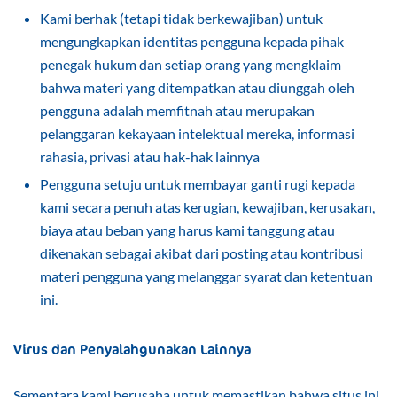
Kami berhak (tetapi tidak berkewajiban) untuk
mengungkapkan identitas pengguna kepada pihak
penegak hukum dan setiap orang yang mengklaim
bahwa materi yang ditempatkan atau diunggah oleh
pengguna adalah memfitnah atau merupakan
pelanggaran kekayaan intelektual mereka, informasi
rahasia, privasi atau hak-hak lainnya
Pengguna setuju untuk membayar ganti rugi kepada
kami secara penuh atas kerugian, kewajiban, kerusakan,
biaya atau beban yang harus kami tanggung atau
dikenakan sebagai akibat dari posting atau kontribusi
materi pengguna yang melanggar syarat dan ketentuan
ini.
Virus dan Penyalahgunakan Lainnya
Sementara kami berusaha untuk memastikan bahwa situs ini