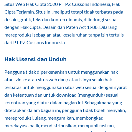
Situs Web Hak Cipta 2020 PT PZ Cussons Indonesia, Hak
Cipta Terjamin. Situs ini, meliputi tetapi tidak terbatas pada
desain, grafik, teks dan konten dinamis, dilindungi sesuai
dengan Hak Cipta, Desain dan Paten Act 1988. Dilarang
mereproduksi sebagian atau keseluruhan tanpa izin tertulis
dari PT PZ Cussons Indonesia
Hak Lisensi dan Unduh
Pengguna tidak diperkenankan untuk menggunakan hak
atau izin ke atau situs web dan / atau isinya selain hak
terbatas untuk menggunakan situs web sesuai dengan syarat
dan ketentuan dan untuk download (mengunduh) sesuai
ketentuan yang diatur dalam bagian ini. Sebagaimana yang
ditetapkan dalam bagian ini, pengguna tidak boleh menyalin,
mereproduksi, ulang, menguraikan, membongkar,
merekayasa balik, mendistribusikan, mempublikasikan,